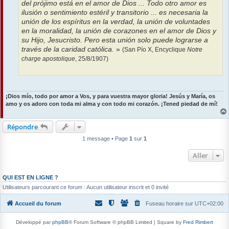
del prójimo está en el amor de Dios ... Todo otro amor es
ilusión o sentimiento estéril y transitorio ... es necesaria la
unión de los espíritus en la verdad, la unión de voluntades
en la moralidad, la unión de corazones en el amor de Dios y
su Hijo, Jesucristo. Pero esta unión solo puede lograrse a
través de la caridad católica.
»
(San Pío X, Encyclique
Notre
charge apostolique
, 25/8/1907)
.
¡Dios mío, todo por amor a Vos, y para vuestra mayor gloria! Jesús y María, os
amo y os adoro con toda mi alma y con todo mi corazón. ¡Tened piedad de mí!
Répondre
1 message • Page
1
sur
1
Aller
QUI EST EN LIGNE ?
Utilisateurs parcourant ce forum : Aucun utilisateur inscrit et 0 invité
Accueil du forum
Fuseau horaire sur
UTC+02:00
Développé par
phpBB
® Forum Software © phpBB Limited | Square by
Fred Rimbert