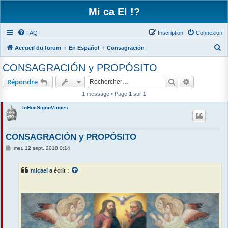
Mi ca El !?
FAQ
Inscription
Connexion
R
Accueil du forum
En Español
Consagración
e
CONSAGRACIÓN y PROPÓSITO
c
Rechercher
Recherche 
Répondre
h
1 message • Page
1
sur
1
e
InHocSignoVinces
r
c
h
CONSAGRACIÓN y PROPÓSITO
e
M
mer. 12 sept. 2018 0:14
e
r
s
s
micael
a écrit :
a
g
.
e
.....