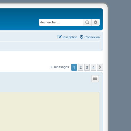
Rechercher
Recherche avancé
Inscription
Connexion
1
2
3
4
Suivant
35 messages