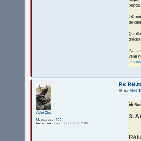
princip
InDomi
de cite
Qu’elle
d’échap
Par con
venir n
le sous
Re: Réfuta
M
par
Abbé Z
e
s
s
Rev
a
g
Abbé Zins
e
3. 
Messages :
4705
Inscription :
sam. 07 oct. 2006 2:00
Réfu