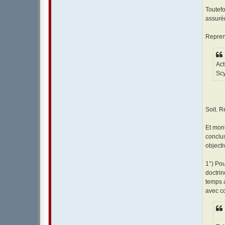
Toutefo
assurém
Repren
Act
Scy
Soit. 
Et mont
conclu
objecti
1°) Pou
doctrin
temps a
avec co