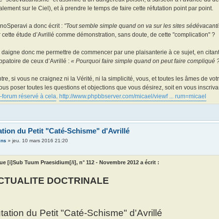
alement sur le Ciel), et à prendre le temps de faire cette réfutation point par point.
noSperavi a donc écrit :
"Tout semble simple quand on va sur les sites sédévacantis
r cette étude d’Avrillé comme démonstration, sans doute, de cette "complication" ?
 daigne donc me permettre de commencer par une plaisanterie à ce sujet, en citant u
patoire de ceux d’Avrillé :
« Pourquoi faire simple quand on peut faire compliqué 
tre, si vous ne craignez ni la Vérité, ni la simplicité, vous, et toutes les âmes de 
ous poser toutes les questions et objections que vous désirez, soit en vous inscrivan
-forum réservé à cela
.
http://www.phpbbserver.com/micael/viewf ... rum=micael
tion du Petit "Caté-Schisme" d'Avrillé
ins
»
jeu. 10 mars 2016 21:20
ue [i]Sub Tuum Praesidium[/i], n° 112 - Novembre 2012 a écrit :
ACTUALITE DOCTRINALE
tation du Petit "Caté-Schisme" d'Avrillé