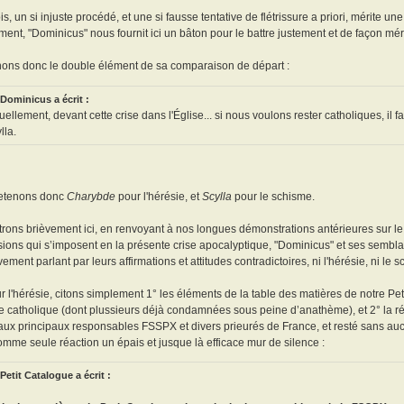
is, un si injuste procédé, et une si fausse tentative de flétrissure a priori, mérite un
ent, "Dominicus" nous fournit ici un bâton pour le battre justement et de façon méri
ons donc le double élément de sa comparaison de départ :
Dominicus a écrit :
uellement, devant cette crise dans l'Église... si nous voulons rester catholiques, il 
lla.
Retenons donc
Charybde
pour l'hérésie, et
Scylla
pour le schisme.
rons brièvement ici, en renvoyant à nos longues démonstrations antérieures sur le
sions qui s’imposent en la présente crise apocalyptique, "Dominicus" et ses sembl
vement parlant par leurs affirmations et attitudes contradictoires, ni l'hérésie, ni le 
r l'hérésie, citons simplement 1° les éléments de la table des matières de notre P
e catholique (dont plussieurs déjà condamnées sous peine d’anathème), et 2° la r
ux principaux responsables FSSPX et divers prieurés de France, et resté sans aucu
mme seule réaction un épais et jusque là efficace mur de silence :
Petit Catalogue a écrit :