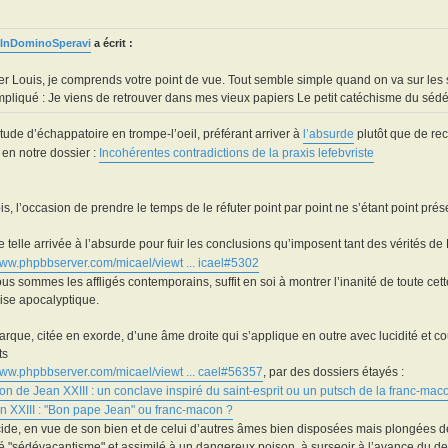
InDominoSperavi
a écrit :
r Louis, je comprends votre point de vue. Tout semble simple quand on va sur les s
pliqué : Je viens de retrouver dans mes vieux papiers Le petit catéchisme du sédé
tude d’échappatoire en trompe-l’oeil, préférant arriver à
l’absurde
plutôt que de rec
 en notre dossier :
Incohérentes contradictions de la praxis lefebvriste
is, l’occasion de prendre le temps de le réfuter point par point ne s’étant point prése
 telle arrivée à l’absurde pour fuir les conclusions qu’imposent tant des vérités de F
www.phpbbserver.com/micael/viewt ... icael#5302
us sommes les affligés contemporains, suffit en soi à montrer l’inanité de toute ce
rise apocalyptique.
arque, citée en exorde, d’une âme droite qui s’applique en outre avec lucidité et
ts
/www.phpbbserver.com/micael/viewt ... cael#56357
, par des dossiers étayés :
ion de Jean XXIII : un conclave inspiré du saint-esprit ou un putsch de la franc-mac
n XXIII : "Bon pape Jean" ou franc-macon ?
ide, en vue de son bien et de celui d’autres âmes bien disposées mais plongées d
é "sédévacantisme" et assimilé à un dangereux poison, à surseoir à l’avance du de