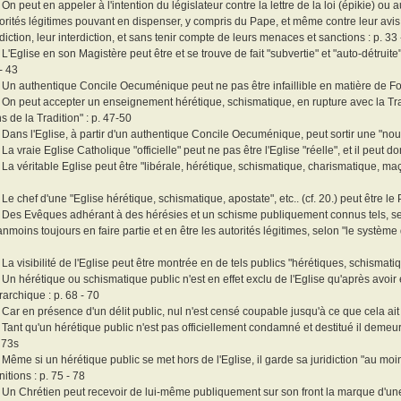
 On peut en appeler à l'intention du législateur contre la lettre de la loi (épikie) 
orités légitimes pouvant en dispenser, y compris du Pape, et même contre leur avis 
idiction, leur interdiction, et sans tenir compte de leurs menaces et sanctions : p. 33 
 L'Eglise en son Magistère peut être et se trouve de fait "subvertie" et "auto-détruite
- 43
 Un authentique Concile Oecuménique peut ne pas être infaillible en matière de Foi
 On peut accepter un enseignement hérétique, schismatique, en rupture avec la Tra
s de la Tradition" : p. 47-50
 Dans l'Eglise, à partir d'un authentique Concile Oecuménique, peut sortir une "nouv
 La vraie Eglise Catholique "officielle" peut ne pas être l'Eglise "réelle", et il peut do
 La véritable Eglise peut être "libérale, hérétique, schismatique, charismatique, maç
 Le chef d'une "Eglise hérétique, schismatique, apostate", etc.. (cf. 20.) peut être le 
 Des Evêques adhérant à des hérésies et un schisme publiquement connus tels, se 
nmoins toujours en faire partie et en être les autorités légitimes, selon "le système
 La visibilité de l'Eglise peut être montrée en de tels publics "hérétiques, schismatique
 Un hérétique ou schismatique public n'est en effet exclu de l'Eglise qu'après avoir
rarchique : p. 68 - 70
 Car en présence d'un délit public, nul n'est censé coupable jusqu'à ce que cela ait 
 Tant qu'un hérétique public n'est pas officiellement condamné et destitué il demeur
. 73s
 Même si un hérétique public se met hors de l'Eglise, il garde sa juridiction "au moin
itions : p. 75 - 78
 Un Chrétien peut recevoir de lui-même publiquement sur son front la marque d'une i