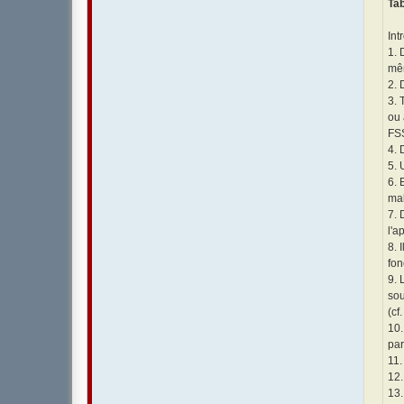
Ta
Int
1. 
mêm
2. 
3. 
ou 
FSS
4. 
5. 
6. 
mal
7. 
l'a
8. 
fon
9. 
sou
(cf
10.
par
11.
12.
13.