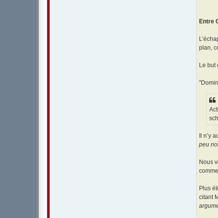
Entre 
L’échap
plan,
Le but 
"Domini
Act
sch
Il n’y 
peu nou
Nous v
commen
Plus ét
citant 
argume