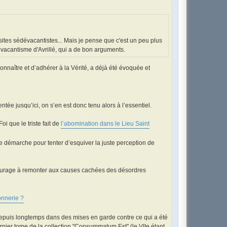
ites sédévacantistes... Mais je pense que c'est un peu plus
vacantisme d'Avrillé, qui a de bon arguments.
onnaître et d’adhérer à la Vérité, a déjà été évoquée et
ntée jusqu’ici, on s’en est donc tenu alors à l’essentiel.
oi que le triste fait de
l’abomination dans le Lieu Saint
tte démarche pour tenter d’esquiver la juste perception de
 courage à remonter aux causes cachées des désordres
onnerie ?
epuis longtemps dans des mises en garde contre ce qui a été
rnier tome de la collection "Consummatum Est" (le VIIe étant