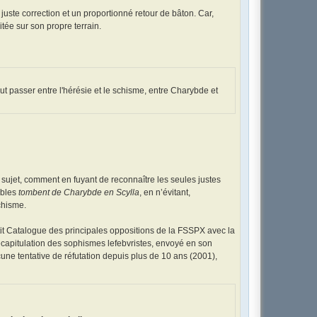
e juste correction et un proportionné retour de bâton. Car,
tée sur son propre terrain.
faut passer entre l'hérésie et le schisme, entre Charybde et
 sujet, comment en fuyant de reconnaître les seules justes
ables
tombent de Charybde en Scylla
, en n’évitant,
schisme.
etit Catalogue des principales oppositions de la FSSPX avec la
écapitulation des sophismes lefebvristes, envoyé en son
ne tentative de réfutation depuis plus de 10 ans (2001),