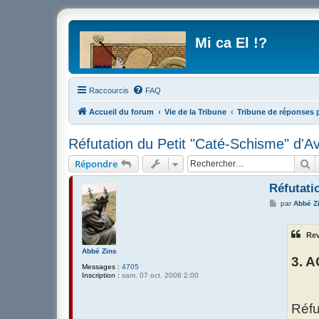
Mi ca El !?
Raccourcis
FAQ
Accueil du forum
Vie de la Tribune
Tribune de réponses 
Réfutation du Petit "Caté-Schisme" d'Avr
R
Répondre
Réfutati
M
par
Abbé Z
e
s
s
Rev
a
g
Abbé Zins
e
3. 
Messages :
4705
Inscription :
sam. 07 oct. 2006 2:00
Réfu