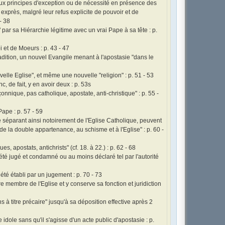
ou aux principes d'exception ou de nécessité en présence des
exprès, malgré leur refus explicite de pouvoir et de
- 38
" par sa Hiérarchie légitime avec un vrai Pape à sa tête : p.
 et de Moeurs : p. 43 - 47
dition, un nouvel Evangile menant à l'apostasie "dans le
elle Eglise", et même une nouvelle "religion" : p. 51 - 53
nc, de fait, y en avoir deux : p. 53s
onnique, pas catholique, apostate, anti-christique" : p. 55 -
Pape : p. 57 - 59
séparant ainsi notoirement de l'Eglise Catholique, peuvent
 de la double appartenance, au schisme et à l'Eglise" : p. 60 -
s, apostats, antichrists" (cf. 18. à 22.) : p. 62 - 68
 été jugé et condamné ou au moins déclaré tel par l'autorité
été établi par un jugement : p. 70 - 73
e membre de l'Eglise et y conserve sa fonction et juridiction
s à titre précaire" jusqu'à sa déposition effective après 2
dole sans qu'il s'agisse d'un acte public d'apostasie : p.