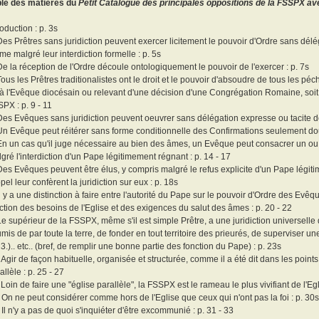
ble des matières du
Petit Catalogue des principales oppositions de la FSSPX ave
roduction : p. 3s
Des Prêtres sans juridiction peuvent exercer licitement le pouvoir d'Ordre sans délé
e malgré leur interdiction formelle : p. 5s
De la réception de l'Ordre découle ontologiquement le pouvoir de l'exercer : p. 7s
Tous les Prêtres traditionalistes ont le droit et le pouvoir d'absoudre de tous les p
à l'Evêque diocésain ou relevant d'une décision d'une Congrégation Romaine, soit 
PX : p. 9 - 11
Des Evêques sans juridiction peuvent oeuvrer sans délégation expresse ou tacite de
Un Evêque peut réitérer sans forme conditionnelle des Confirmations seulement do
En un cas qu'il juge nécessaire au bien des âmes, un Evêque peut consacrer un ou 
gré l'interdiction d'un Pape légitimement régnant : p. 14 - 17
Des Evêques peuvent être élus, y compris malgré le refus explicite d'un Pape légitim
ppel leur confèrent la juridiction sur eux : p. 18s
Il y a une distinction à faire entre l'autorité du Pape sur le pouvoir d'Ordre des Evê
ction des besoins de l'Eglise et des exigences du salut des âmes : p. 20 - 22
Le supérieur de la FSSPX, même s'il est simple Prêtre, a une juridiction universelle 
mis de par toute la terre, de fonder en tout territoire des prieurés, de supervise
. 3.).. etc.. (bref, de remplir une bonne partie des fonction du Pape) : p. 23s
 Agir de façon habituelle, organisée et structurée, comme il a été dit dans les point
allèle : p. 25 - 27
 Loin de faire une "église parallèle", la FSSPX est le rameau le plus vivifiant de l'Egl
 On ne peut considérer comme hors de l'Eglise que ceux qui n'ont pas la foi : p. 30
 Il n'y a pas de quoi s'inquiéter d'être excommunié : p. 31 - 33