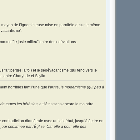
au moyen de l’ignominieuse mise en parallèle et sur le même
évacantisme".
t comme "le juste milieu" entre deux déviations.
s fait perdre la foi) et le sédévacantisme (qui tend vers le
me, entre Charybde et Scylla.
ment horribles tant l’une que l’autre,
le modernisme (qui peu à
 de toutes les hérésies,
et flétris sans encore le moindre
contradiction diamétrale avec un tel début, jusqu’à écrire en
jour confirmée par l'Église. Car elle a pour elle des