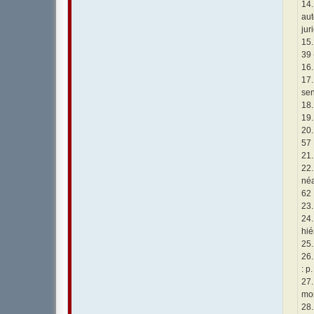
14.
aut
jur
15.
39 
16.
17.
sen
18.
19.
20.
57
21.
22.
néa
62
23.
24.
hié
25.
26.
: p
27.
mon
28.