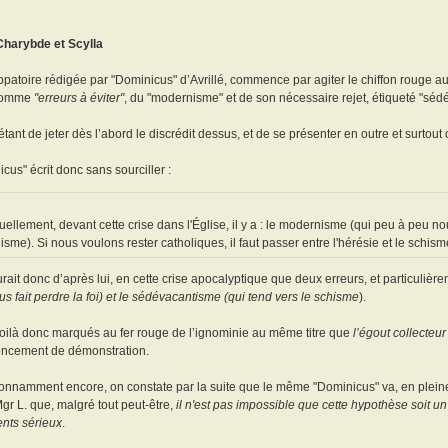
Charybde et Scylla
patoire rédigée par "Dominicus" d’Avrillé, commence par agiter le chiffon rouge 
 comme
"erreurs à éviter"
, du "modernisme" et de son nécessaire rejet, étiqueté "séd
étant de jeter dès l’abord le discrédit dessus, et de se présenter en outre et surtou
cus" écrit donc sans sourciller :
uellement, devant cette crise dans l'Église, il y a : le modernisme (qui peu à peu nou
isme). Si nous voulons rester catholiques, il faut passer entre l'hérésie et le schis
aurait donc d’après lui, en cette crise apocalyptique que deux erreurs, et particulière
s fait perdre la foi) et le sédévacantisme (qui tend vers le schisme
).
oilà donc marqués au fer rouge de l’ignominie au même titre que
l’égout collecteur
cement de démonstration.
onnamment encore, on constate par la suite que le même "Dominicus" va, en pleine 
Mgr L. que, malgré tout peut-être,
il n'est pas impossible que cette hypothèse soit un 
nts sérieux
.