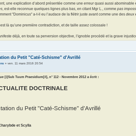
t, une explication d’abord présentée comme une
erreur
quasi aussi abominable 
es
, est-elle reconnue quelques lignes plus bas, en citant Mgr L., comme
pas imposs
omment "Dominicus" a-t-il eu l’audace de la flétrir juste avant comme une des
deux 
’est là qu’une première contradiction, et de taille assez colossale !
nifeste déjà, en toute sa perversion objective, l’ignoble procédé et la grave injusti
tion du Petit "Caté-Schisme" d'Avrillé
ins
»
ven. 11 mars 2016 20:54
ue [i]Sub Tuum Praesidium[/i], n° 112 - Novembre 2012 a écrit :
ACTUALITE DOCTRINALE
tation du Petit "Caté-Schisme" d'Avrillé
Charybde et Scylla