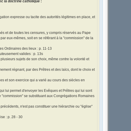
c la doctrine catholique
:
gation expresse ou tacite des autorités légitimes en place, et
échés et de toutes les censures, y compris réservés au Pape
par eux-mêmes, soit en se référant à la "commission" de la
s Ordinaires des lieux : p. 11-13
uteusement valides : p. 13s
plusieurs sujets de son choix, même contre la volonté et
ement régnant, par des Prêtres et des laïcs, dont le choix et
ques et son exercice qui a varié au cours des siècles en
qui lui permet d'envoyer les Evêques et Prêtres qui lui sont
r une "commission" se substituant aux Congrégations Romaines
s précédents, n'est pas constituer une hiérarchie ou "église"
ise : p. 28 - 30
s