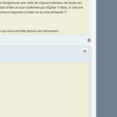
et dangereuse que celle de
l’égout collecteur de toutes les
ible
d’être
un jour confirmée par l'Église
!? Mais, si cela est
erreurs
majeures à
éviter
en la crise présente !?
ce qui nous est faite depuis des décennies.
H
a
u
t