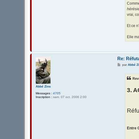
Commen
hérési
vrai, c
Et ce n
Elle ma
Re: Réfuta
M
par
Abbé Z
e
s
s
Rev
a
g
Abbé Zins
e
3. 
Messages :
4705
Inscription :
sam. 07 oct. 2006 2:00
Réfu
Entre 