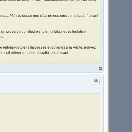
tes... Mais je pense que c'est un peu plus compliqué.."
, avant
n proverbe qui illustre si bien la laborieuse tentative
? »
.
votre entourage biens disposées et ouvertes à la Vérité, pouvez
t, soit même sans être inscrite, en utilisant
H
a
u
t