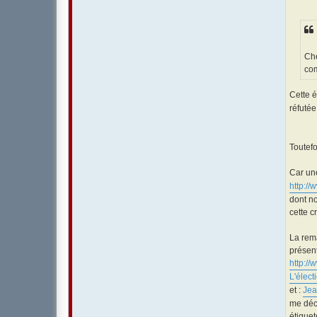
Che
com
Cette é
réfutée
Toutefo
Car une
http://
dont no
cette c
La rem
présen
http:/
L'élect
et :
Jea
me déc
étiquet