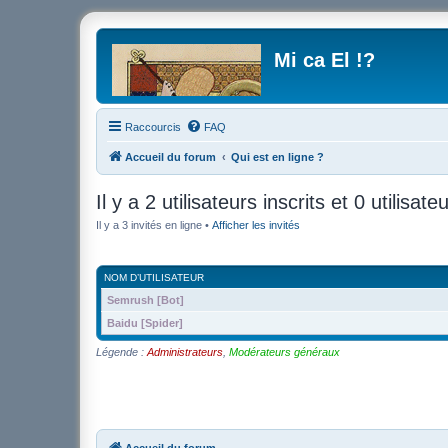
Mi ca El !?
Raccourcis
FAQ
Accueil du forum
Qui est en ligne ?
Il y a 2 utilisateurs inscrits et 0 utilisate
Il y a 3 invités en ligne •
Afficher les invités
NOM D’UTILISATEUR
Semrush [Bot]
Baidu [Spider]
Légende :
Administrateurs
,
Modérateurs généraux