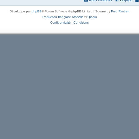
Nous contacter
L’équipe
Développé par
phpBB
® Forum Software © phpBB Limited | Square by
Fred Rimbert
Traduction française officielle
©
Qiaeru
Confidentialité
|
Conditions