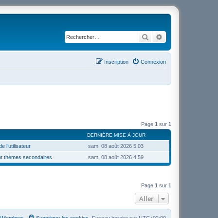
Rechercher
Recherche avancé
Inscription
Connexion
Page
1
sur
1
DERNIÈRE MISE À JOUR
 l’utilisateur
sam. 08 août 2026 5:03
 et thèmes secondaires
sam. 08 août 2026 4:59
Page
1
sur
1
Aller