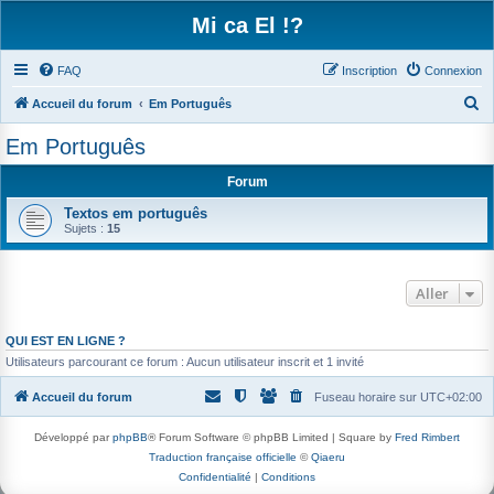
Mi ca El !?
FAQ
Inscription
Connexion
R
Accueil du forum
Em Português
e
Em Português
c
Forum
h
e
Textos em português
Sujets :
15
r
c
h
Aller
e
QUI EST EN LIGNE ?
r
Utilisateurs parcourant ce forum : Aucun utilisateur inscrit et 1 invité
Accueil du forum
Fuseau horaire sur
UTC+02:00
Développé par
phpBB
® Forum Software © phpBB Limited | Square by
Fred Rimbert
Traduction française officielle
©
Qiaeru
Confidentialité
|
Conditions