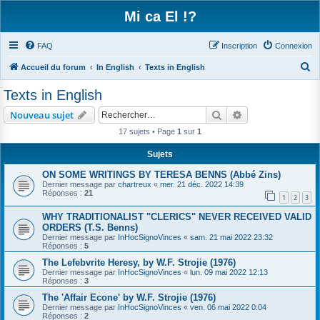
Mi ca El !?
FAQ
Inscription
Connexion
R
Accueil du forum
In English
Texts in English
e
Texts in English
c
Rechercher
Recherche avanc
Nouveau sujet
h
17 sujets • Page
1
sur
1
e
r
Sujets
c
ON SOME WRITINGS BY TERESA BENNS (Abbé Zins)
Dernier message par
chartreux
«
mer. 21 déc. 2022 14:39
h
Réponses :
21
1
2
3
e
WHY TRADITIONALIST "CLERICS" NEVER RECEIVED VALID
r
ORDERS (T.S. Benns)
Dernier message par
InHocSignoVinces
«
sam. 21 mai 2022 23:32
Réponses :
5
The Lefebvrite Heresy, by W.F. Strojie (1976)
Dernier message par
InHocSignoVinces
«
lun. 09 mai 2022 12:13
Réponses :
3
The 'Affair Econe' by W.F. Strojie (1976)
Dernier message par
InHocSignoVinces
«
ven. 06 mai 2022 0:04
Réponses :
2