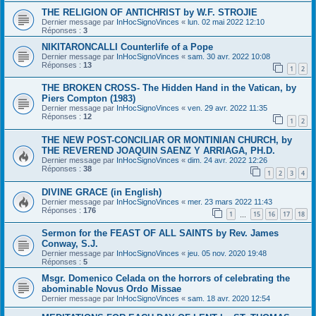
THE RELIGION OF ANTICHRIST by W.F. STROJIE
Dernier message par
InHocSignoVinces
«
lun. 02 mai 2022 12:10
Réponses :
3
NIKITARONCALLI Counterlife of a Pope
Dernier message par
InHocSignoVinces
«
sam. 30 avr. 2022 10:08
Réponses :
13
1
2
THE BROKEN CROSS- The Hidden Hand in the Vatican, by
Piers Compton (1983)
Dernier message par
InHocSignoVinces
«
ven. 29 avr. 2022 11:35
Réponses :
12
1
2
THE NEW POST-CONCILIAR OR MONTINIAN CHURCH, by
THE REVEREND JOAQUIN SAENZ Y ARRIAGA, PH.D.
Dernier message par
InHocSignoVinces
«
dim. 24 avr. 2022 12:26
Réponses :
38
1
2
3
4
DIVINE GRACE (in English)
Dernier message par
InHocSignoVinces
«
mer. 23 mars 2022 11:43
Réponses :
176
1
15
16
17
18
…
Sermon for the FEAST OF ALL SAINTS by Rev. James
Conway, S.J.
Dernier message par
InHocSignoVinces
«
jeu. 05 nov. 2020 19:48
Réponses :
5
Msgr. Domenico Celada on the horrors of celebrating the
abominable Novus Ordo Missae
Dernier message par
InHocSignoVinces
«
sam. 18 avr. 2020 12:54