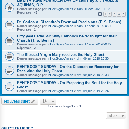
MEDITATIONS FOR EACH DAY OF LENT by ST. THOMAS
AQUINAS, O.P.
Dernier message par
InHocSignoVinces
«
sam. 11 avr. 2020 11:12
Réponses :
45
1
2
3
4
5
Dr. Carlos A. Disandro’s Doctrinal Precisions (T. S. Benns)
Dernier message par
InHocSignoVinces
«
sam. 17 août 2019 20:24
Réponses :
2
Fifty years after V2: Why Catholics never fought for their
Church (T. S. Benns)
Dernier message par
InHocSignoVinces
«
sam. 17 août 2019 20:19
Réponses :
2
The Blessed Virgin Mary receives the Holy Ghost
Dernier message par
InHocSignoVinces
«
dim. 09 juin 2019 20:36
PENTECOST SUNDAY - On the Disposition Necessary for
Receiving the Holy Ghost
Dernier message par
InHocSignoVinces
«
dim. 09 juin 2019 20:33
PENTECOST SUNDAY - On Preparing the Soul for the Holy
Ghost
Dernier message par
InHocSignoVinces
«
dim. 09 juin 2019 20:24
Nouveau sujet
17 sujets • Page
1
sur
1
Aller
QUI EST EN LIGNE ?