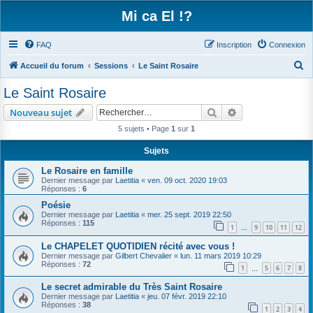
Mi ca El !?
FAQ
Inscription
Connexion
R
Accueil du forum
Sessions
Le Saint Rosaire
e
Le Saint Rosaire
c
Rechercher
Recherche avanc
Nouveau sujet
h
5 sujets • Page
1
sur
1
e
r
Sujets
c
Le Rosaire en famille
Dernier message par
Laetitia
«
ven. 09 oct. 2020 19:03
h
Réponses :
6
e
Poésie
Dernier message par
Laetitia
«
mer. 25 sept. 2019 22:50
r
Réponses :
115
1
9
10
11
12
…
Le CHAPELET QUOTIDIEN récité avec vous !
Dernier message par
Gilbert Chevalier
«
lun. 11 mars 2019 10:29
Réponses :
72
1
5
6
7
8
…
Le secret admirable du Très Saint Rosaire
Dernier message par
Laetitia
«
jeu. 07 févr. 2019 22:10
Réponses :
38
1
2
3
4