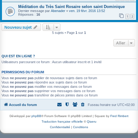
Méditation du Très Saint Rosaire selon saint Dominique
Dernier message par
Abenader
«
ven. 19 févr. 2016 13:52
Réponses :
16
1
2
Nouveau sujet
5 sujets • Page
1
sur
1
Aller
QUI EST EN LIGNE ?
Utilisateurs parcourant ce forum : Aucun utilisateur inscrit et 1 invité
PERMISSIONS DU FORUM
Vous
ne pouvez pas
publier de nouveaux sujets dans ce forum
Vous
ne pouvez pas
répondre aux sujets dans ce forum
Vous
ne pouvez pas
modifier vos messages dans ce forum
Vous
ne pouvez pas
supprimer vos messages dans ce forum
Vous
ne pouvez pas
transférer de pièces jointes dans ce forum
Accueil du forum
Fuseau horaire sur
UTC+02:00
Développé par
phpBB
® Forum Software © phpBB Limited | Square by
Fred Rimbert
Traduction française officielle
©
Qiaeru
Confidentialité
|
Conditions