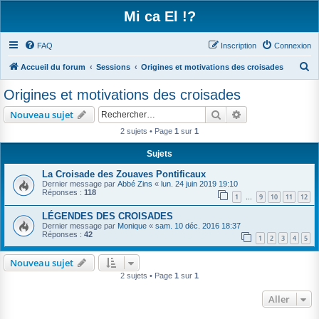
Mi ca El !?
FAQ
Inscription
Connexion
R
Accueil du forum
Sessions
Origines et motivations des croisades
e
Origines et motivations des croisades
c
Rechercher
Recherche avanc
Nouveau sujet
h
2 sujets • Page
1
sur
1
e
r
Sujets
c
La Croisade des Zouaves Pontificaux
Dernier message par
Abbé Zins
«
lun. 24 juin 2019 19:10
h
Réponses :
118
1
9
10
11
12
…
e
LÉGENDES DES CROISADES
r
Dernier message par
Monique
«
sam. 10 déc. 2016 18:37
Réponses :
42
1
2
3
4
5
Nouveau sujet
2 sujets • Page
1
sur
1
Aller