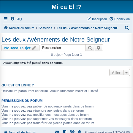
Mi ca El !?
FAQ
Inscription
Connexion
R
Accueil du forum
Sessions
Les deux Avènements de Notre Seigneur
e
Les deux Avènements de Notre Seigneur
c
Rechercher
Recherche avanc
Nouveau sujet
h
0 sujet • Page
1
sur
1
e
Aucun sujet n’a été publié dans ce forum.
r
c
Aller
h
e
QUI EST EN LIGNE ?
Utilisateurs parcourant ce forum : Aucun utilisateur inscrit et 1 invité
r
PERMISSIONS DU FORUM
Vous
ne pouvez pas
publier de nouveaux sujets dans ce forum
Vous
ne pouvez pas
répondre aux sujets dans ce forum
Vous
ne pouvez pas
modifier vos messages dans ce forum
Vous
ne pouvez pas
supprimer vos messages dans ce forum
Vous
ne pouvez pas
transférer de pièces jointes dans ce forum
Accueil du forum
Fuseau horaire sur
UTC+02:00