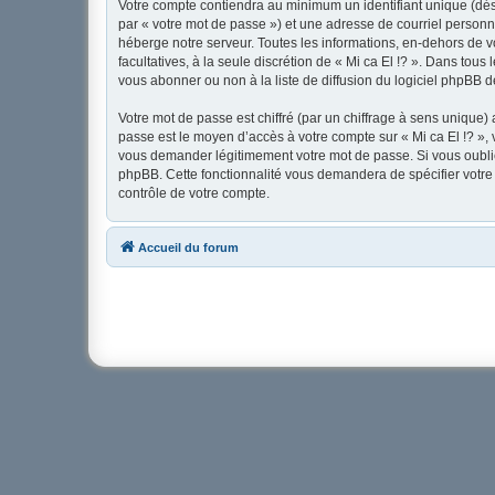
Votre compte contiendra au minimum un identifiant unique (dés
par « votre mot de passe ») et une adresse de courriel personne
héberge notre serveur. Toutes les informations, en-dehors de vot
facultatives, à la seule discrétion de « Mi ca El !? ». Dans to
vous abonner ou non à la liste de diffusion du logiciel phpBB 
Votre mot de passe est chiffré (par un chiffrage à sens unique) 
passe est le moyen d’accès à votre compte sur « Mi ca El !? », 
vous demander légitimement votre mot de passe. Si vous oubliez
phpBB. Cette fonctionnalité vous demandera de spécifier votre 
contrôle de votre compte.
Accueil du forum