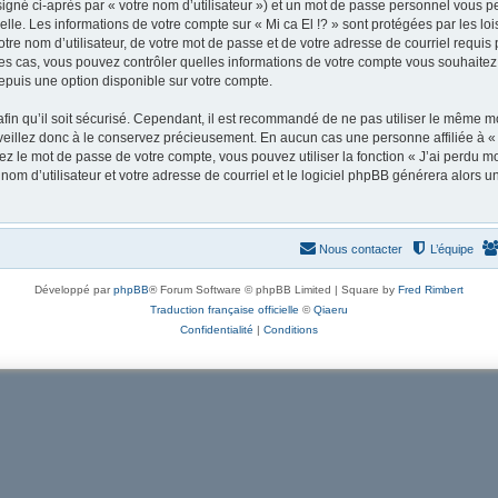
igné ci-après par « votre nom d’utilisateur ») et un mot de passe personnel vous p
lle. Les informations de votre compte sur « Mi ca El !? » sont protégées par les l
re nom d’utilisateur, de votre mot de passe et de votre adresse de courriel requis pa
us les cas, vous pouvez contrôler quelles informations de votre compte vous souhai
depuis une option disponible sur votre compte.
afin qu’il soit sécurisé. Cependant, il est recommandé de ne pas utiliser le même mot
veillez donc à le conservez précieusement. En aucun cas une personne affiliée à « M
 le mot de passe de votre compte, vous pouvez utiliser la fonction « J’ai perdu mo
nom d’utilisateur et votre adresse de courriel et le logiciel phpBB générera alors
Nous contacter
L’équipe
Développé par
phpBB
® Forum Software © phpBB Limited | Square by
Fred Rimbert
Traduction française officielle
©
Qiaeru
Confidentialité
|
Conditions