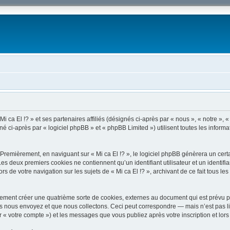
i ca El !? » et ses partenaires affiliés (désignés ci-après par « nous », « notre », « 
 ci-après par « logiciel phpBB » et « phpBB Limited ») utilisent toutes les informati
Premièrement, en naviguant sur « Mi ca El !? », le logiciel phpBB génèrera un certa
 Les deux premiers cookies ne contiennent qu’un identifiant utilisateur et un ident
rs de votre navigation sur les sujets de « Mi ca El !? », archivant de ce fait tous l
alement créer une quatrième sorte de cookies, externes au document qui est prévu p
 nous envoyez et que nous collectons. Ceci peut correspondre — mais n’est pas lim
ar « votre compte ») et les messages que vous publiez après votre inscription et lo