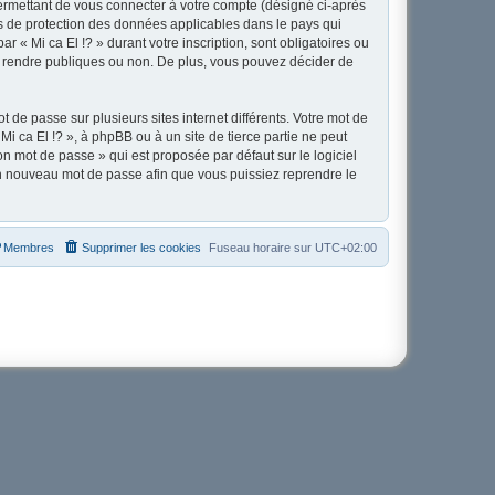
ermettant de vous connecter à votre compte (désigné ci-après
ois de protection des données applicables dans le pays qui
r « Mi ca El !? » durant votre inscription, sont obligatoires ou
tez rendre publiques ou non. De plus, vous pouvez décider de
 de passe sur plusieurs sites internet différents. Votre mot de
i ca El !? », à phpBB ou à un site de tierce partie ne peut
n mot de passe » qui est proposée par défaut sur le logiciel
 un nouveau mot de passe afin que vous puissiez reprendre le
Membres
Supprimer les cookies
Fuseau horaire sur
UTC+02:00