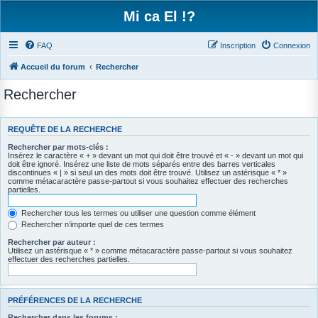
Mi ca El !?
FAQ
Inscription
Connexion
Accueil du forum
Rechercher
Rechercher
REQUÊTE DE LA RECHERCHE
Rechercher par mots-clés :
Insérez le caractère « + » devant un mot qui doit être trouvé et « - » devant un mot qui
doit être ignoré. Insérez une liste de mots séparés entre des barres verticales
discontinues « | » si seul un des mots doit être trouvé. Utilisez un astérisque « * »
comme métacaractère passe-partout si vous souhaitez effectuer des recherches
partielles.
Rechercher tous les termes ou utiliser une question comme élément
Rechercher n’importe quel de ces termes
Rechercher par auteur :
Utilisez un astérisque « * » comme métacaractère passe-partout si vous souhaitez
effectuer des recherches partielles.
PRÉFÉRENCES DE LA RECHERCHE
Rechercher dans les forums :