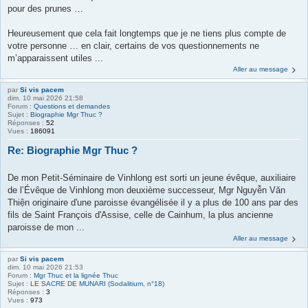
pour des prunes …
Heureusement que cela fait longtemps que je ne tiens plus compte de
votre personne … en clair, certains de vos questionnements ne
m’apparaissent utiles ...
Aller au message
par
Si vis pacem
dim. 10 mai 2026 21:58
Forum :
Questions et demandes
Sujet :
Biographie Mgr Thuc ?
Réponses :
52
Vues :
186091
Re: Biographie Mgr Thuc ?
De mon Petit-Séminaire de Vinhlong est sorti un jeune évêque, auxiliaire
de l’Évêque de Vinhlong mon deuxième successeur, Mgr Nguyễn Văn
Thiện originaire d'une paroisse évangélisée il y a plus de 100 ans par des
fils de Saint François d'Assise, celle de Cainhum, la plus ancienne
paroisse de mon ...
Aller au message
par
Si vis pacem
dim. 10 mai 2026 21:53
Forum :
Mgr Thuc et la lignée Thuc
Sujet :
LE SACRE DE MUNARI (Sodalitium, n°18)
Réponses :
3
Vues :
973