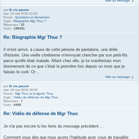
Aller au message
par
Si vis pacem
mar. 19 mai 2026 22:03
Forum :
Questions et demandes
Sujet :
Biographie Mgr Thuc ?
Réponses :
52
Vues :
186091
Re: Biographie Mgr Thuc ?
Il m'est arrivé, à cause de cette pénurie de pantalons, une drôle
d'histoire. Une vieille chrétienne m'envoyait chercher par son petit-fils
parce qu'elle était malade. Allant chez elle, je lui manifestais mon
étonnement de ce que c'était la première fois depuis un mois que je
faisais le curé. Or ...
Aller au message
par
Si vis pacem
mar. 19 mai 2026 18:56
Forum :
Mgr Thuc et la lignée Thuc
Sujet :
Vidéo de défense de Mgr Thuc
Réponses :
7
Vues :
4468
Re: Vidéo de défense de Mgr Thuc
Je n'ai pas encore lu les liens du message précédent ...
Comment vous dire que nous avons l’habitude avec vous de travailler