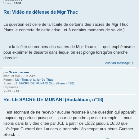
Vues :
4468
Re: Vidéo de défense de Mgr Thuc
La question est celle de la licéité de certains des sacres de Mgr Thuc,
(dans le contexte de cette crise , et à certains moments de sa vie.)
… « la licéité de certains des sacres de Mgr Thuc » … quel euphémisme
pour exprimer le désarroi dans lequel on est plongé lorsqu'on cherche
dans les ...
Aller au message
par
Si vis pacem
mar. 19 mai 2026 23:50
Forum :
Mgr Thuc et la lignée Thuc
Sujet :
LE SACRE DE MUNARI (Sodalitium, n°18)
Réponses :
3
Vues :
973
Re: LE SACRE DE MUNARI (Sodalitium, n°18)
Il est étonnant de ne recevoir aucune réponse à une question qui apparaît
toujours opportune puisque — pour ne prendre que cet exemple — nous
lisons dans la vidéo citée par JCL à partir de 15:32 jusqu’à 16:30 que
L'évêque Guérard des Lauriers a transmis l’épiscopat aux pères Gunther
Storck ...