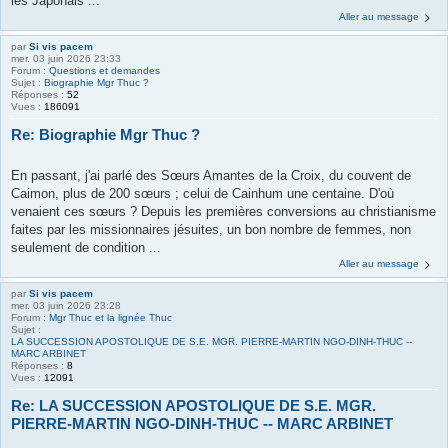
les Japonais ...
Aller au message
par
Si vis pacem
mer. 03 juin 2026 23:33
Forum :
Questions et demandes
Sujet :
Biographie Mgr Thuc ?
Réponses :
52
Vues :
186091
Re: Biographie Mgr Thuc ?
En passant, j'ai parlé des Sœurs Amantes de la Croix, du couvent de
Caimon, plus de 200 sœurs ; celui de Cainhum une centaine. D'où
venaient ces sœurs ? Depuis les premières conversions au christianisme
faites par les missionnaires jésuites, un bon nombre de femmes, non
seulement de condition ...
Aller au message
par
Si vis pacem
mer. 03 juin 2026 23:28
Forum :
Mgr Thuc et la lignée Thuc
Sujet :
LA SUCCESSION APOSTOLIQUЕ DE S.E. MGR. PIERRE-MARTIN NGO-DINH-THUC --
MARC ARBINET
Réponses :
8
Vues :
12091
Re: LA SUCCESSION APOSTOLIQUЕ DE S.E. MGR.
PIERRE-MARTIN NGO-DINH-THUC -- MARC ARBINET