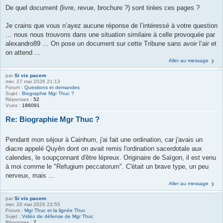
De quel document (livre, revue, brochure ?) sont tirées ces pages ?
Je crains que vous n’ayez aucune réponse de l’intéressé à votre question
… nous nous trouvons dans une situation similaire à celle provoquée par
alexandro89 … On pose un document sur cette Tribune sans avoir l’air et
on attend ...
Aller au message
par
Si vis pacem
mer. 27 mai 2026 21:13
Forum :
Questions et demandes
Sujet :
Biographie Mgr Thuc ?
Réponses :
52
Vues :
186091
Re: Biographie Mgr Thuc ?
Pendant mon séjour à Cainhum, j'ai fait une ordination, car j'avais un
diacre appelé Quyên dont on avait remis l'ordination sacerdotale aux
calendes, le soupçonnant d'être lépreux. Originaire de Saïgon, il est venu
à moi comme le "Refugium peccatorum". C'était un brave type, un peu
nerveux, mais ...
Aller au message
par
Si vis pacem
mer. 20 mai 2026 23:55
Forum :
Mgr Thuc et la lignée Thuc
Sujet :
Vidéo de défense de Mgr Thuc
Réponses :
7