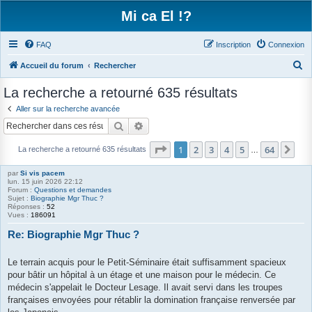
Mi ca El !?
FAQ
Inscription
Connexion
R
Accueil du forum
Rechercher
e
La recherche a retourné 635 résultats
c
Aller sur la recherche avancée
h
Rechercher
Recherche avancée
e
Page
1
sur
64
1
2
3
4
5
64
Sui
r
La recherche a retourné 635 résultats
…
c
par
Si vis pacem
lun. 15 juin 2026 22:12
h
Forum :
Questions et demandes
Sujet :
Biographie Mgr Thuc ?
e
Réponses :
52
Vues :
186091
r
Re: Biographie Mgr Thuc ?
Le terrain acquis pour le Petit-Séminaire était suffisamment spacieux
pour bâtir un hôpital à un étage et une maison pour le médecin. Ce
médecin s'appelait le Docteur Lesage. Il avait servi dans les troupes
françaises envoyées pour rétablir la domination française renversée par