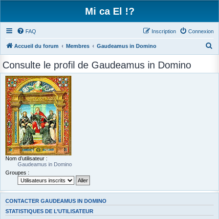
Mi ca El !?
FAQ
Inscription
Connexion
R
Accueil du forum
Membres
Gaudeamus in Domino
e
Consulte le profil de Gaudeamus in Domino
c
h
e
r
c
h
e
r
Nom d’utilisateur :
Gaudeamus in Domino
Groupes :
CONTACTER GAUDEAMUS IN DOMINO
STATISTIQUES DE L’UTILISATEUR