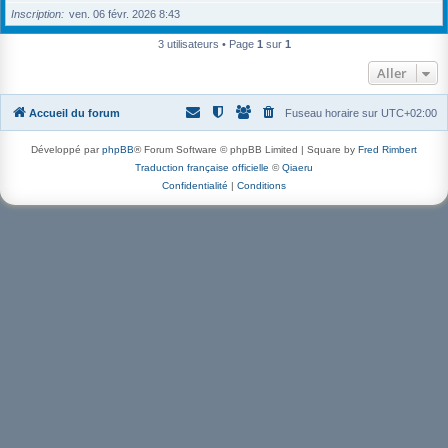
Inscription
ven. 06 févr. 2026 8:43
3 utilisateurs • Page
1
sur
1
Aller
Accueil du forum
Fuseau horaire sur
UTC+02:00
Développé par
phpBB
® Forum Software © phpBB Limited | Square by
Fred Rimbert
Traduction française officielle
©
Qiaeru
Confidentialité
|
Conditions