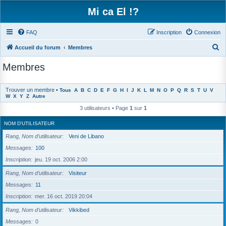
Mi ca El !?
FAQ
Inscription
Connexion
R
Accueil du forum
Membres
e
Membres
c
h
Trouver un membre
•
Tous
A
B
C
D
E
F
G
H
I
J
K
L
M
N
O
P
Q
R
S
T
U
V
e
W
X
Y
Z
Autre
r
3 utilisateurs • Page
1
sur
1
c
NOM D’UTILISATEUR
h
Rang, Nom d’utilisateur
Veni de Libano
e
Messages
100
r
Inscription
jeu. 19 oct. 2006 2:00
Rang, Nom d’utilisateur
Visiteur
Messages
11
Inscription
mer. 16 oct. 2019 20:04
Rang, Nom d’utilisateur
Vikkibed
Messages
0